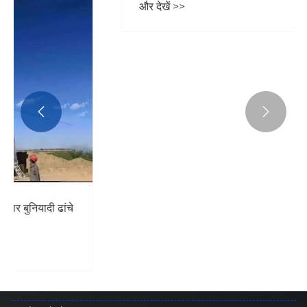


गैल्वनाइज्ड स्टील टॉवर को "मौसम-प्रतिरोधी" क्या
बनाता है?
और देखें >>